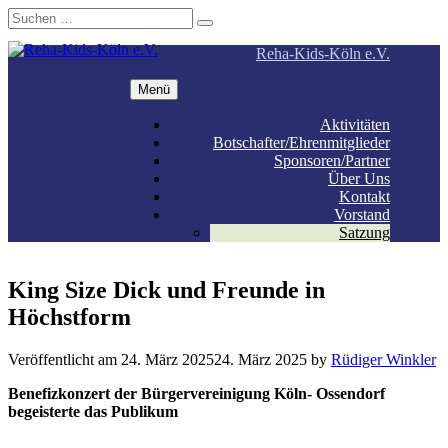
Suchen
Suchen
nach:
Zum
Reha-Kids-Köln e.V.
Inhalt
springen
Menü
Aktivitäten
Botschafter/Ehrenmitglieder
Sponsoren/Partner
Über Uns
Kontakt
Vorstand
Satzung
King Size Dick und Freunde in
Höchstform
Veröffentlicht am
24. März 2025
24. März 2025
by
Rüdiger Winkler
Benefizkonzert der Bürgervereinigung Köln- Ossendorf
begeisterte das Publikum