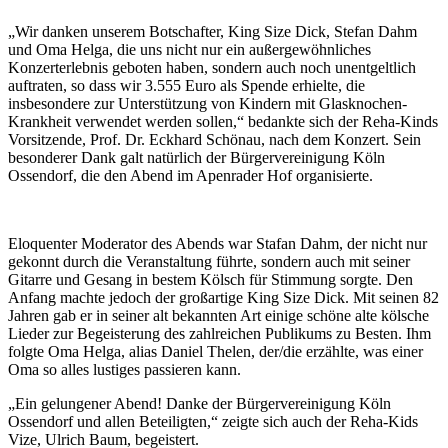
„Wir danken unserem Botschafter, King Size Dick, Stefan Dahm
und Oma Helga, die uns nicht nur ein außergewöhnliches
Konzerterlebnis geboten haben, sondern auch noch unentgeltlich
auftraten, so dass wir 3.555 Euro als Spende erhielte, die
insbesondere zur Unterstützung von Kindern mit Glasknochen-
Krankheit verwendet werden sollen,“ bedankte sich der Reha-Kinds
Vorsitzende, Prof. Dr. Eckhard Schönau, nach dem Konzert. Sein
besonderer Dank galt natürlich der Bürgervereinigung Köln
Ossendorf, die den Abend im Apenrader Hof organisierte.
Eloquenter Moderator des Abends war Stafan Dahm, der nicht nur
gekonnt durch die Veranstaltung führte, sondern auch mit seiner
Gitarre und Gesang in bestem Kölsch für Stimmung sorgte. Den
Anfang machte jedoch der großartige King Size Dick. Mit seinen 82
Jahren gab er in seiner alt bekannten Art einige schöne alte kölsche
Lieder zur Begeisterung des zahlreichen Publikums zu Besten. Ihm
folgte Oma Helga, alias Daniel Thelen, der/die erzählte, was einer
Oma so alles lustiges passieren kann.
„Ein gelungener Abend! Danke der Bürgervereinigung Köln
Ossendorf und allen Beteiligten,“ zeigte sich auch der Reha-Kids
Vize, Ulrich Baum, begeistert.